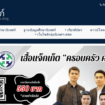
ติ
ก์
น-ศนฐ.
ศึกษานิเทศก์
ฐานข้อมูลศึกษานิเทศก์
เกียรติบัตร
ดาวน์โหล
เว็บไซต์กลุ่มนิเทศฯ:สพท