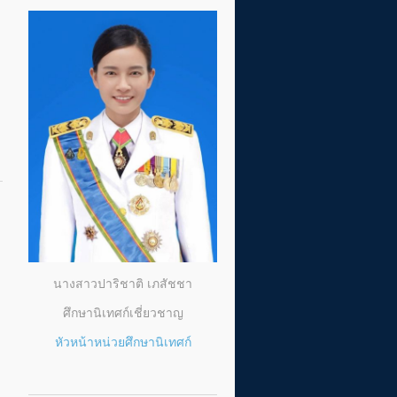
นางสาวปาริชาติ เภสัชชา
ศึกษานิเทศก์เชี่ยวชาญ
หัวหน้าหน่วยศึกษานิเทศก์