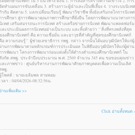
โดยศึกษานิเทศก์ ใน 5 แนวทาง ดังนี้ 1. การสื่อสารสร้างความเข้าใจ 2. การ
จัดทำแผนการขับเคลื่อน 3. สร้างภาวะผู้นำและเป็นพี่เลี้ยง 4. วางระบบนิเท
กำกับ ติดตาม 5. แลกเปลี่ยนเรียนรู้ พัฒนาวิชาชีพ ทั้งยังเสริมกลไกการนิเทศ
การศึกษา สู่การพัฒนาคุณภาพการศึกษาที่ยั่งยืน โดยการพัฒนาแนวทางการ
นิเทศ เสริมสมรรถนะการนิเทศ สร้างเครือข่ายการนิเทศ พัฒนาแพลตฟอร์ม
และประเมินผลการนิเทศอย่างเป็นระบบ และทิ้งท้ายว่า ‘’สิ่งที่ทรงพลังที่สุด
ของศึกษานิเทศก์ คือ ความเชื่อมั่น และอาวุธที่สำคัญที่สุดของศึกษานิเทศก์
คือ ความรอบรู้‘’ ผู้ช่วยเลขาธิการ กพฐ. กล่าว จากนั้นได้มอบวุฒิบัตรให้แก่ผู้
ผ่านการพัฒนาตามหลักเกณฑ์การประเมินผล ในพิธีมอบวุฒิบัตรให้แก่ผู้ผ่าน
การพัฒนา โครงการพัฒนาก่อนแต่งตั้งให้ดำรงตำแหน่งศึกษานิเทศก์ ใน
สังกัด สพฐ. ประจำปีงบประมาณ พ.ศ. 2569 จำนวน 345 คน ขอขอบคุณข่าว
และภาพข่าว : ศูนย์บริหารงานการพัฒนาศักยภาพบุคคลเพื่อความเป็นเลิศ
สพฐ.
ผู้โพสต์ : นายเฉลิมพล สายหอม
เวลา : 04/04/2026-08:32:56น.
อ่านเพิ่มเติม >>
Click อ่านทั้งหมด 