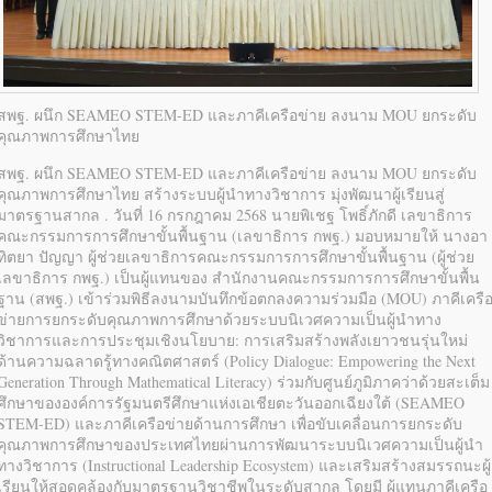
สพฐ. ผนึก SEAMEO STEM-ED และภาคีเครือข่าย ลงนาม MOU ยกระดับ
คุณภาพการศึกษาไทย
สพฐ. ผนึก SEAMEO STEM-ED และภาคีเครือข่าย ลงนาม MOU ยกระดับ
คุณภาพการศึกษาไทย สร้างระบบผู้นำทางวิชาการ มุ่งพัฒนาผู้เรียนสู่
มาตรฐานสากล . วันที่ 16 กรกฎาคม 2568 นายพิเชฐ โพธิ์ภักดี เลขาธิการ
คณะกรรมการการศึกษาขั้นพื้นฐาน (เลขาธิการ กพฐ.) มอบหมายให้ นางอา
ทิตยา ปัญญา ผู้ช่วยเลขาธิการคณะกรรมการการศึกษาขั้นพื้นฐาน (ผู้ช่วย
เลขาธิการ กพฐ.) เป็นผู้แทนของ สำนักงานคณะกรรมการการศึกษาขั้นพื้น
ฐาน (สพฐ.) เข้าร่วมพิธีลงนามบันทึกข้อตกลงความร่วมมือ (MOU) ภาคีเครื
ข่ายการยกระดับคุณภาพการศึกษาด้วยระบบนิเวศความเป็นผู้นำทาง
วิชาการและการประชุมเชิงนโยบาย: การเสริมสร้างพลังเยาวชนรุ่นใหม่
ด้านความฉลาดรู้ทางคณิตศาสตร์ (Policy Dialogue: Empowering the Next
Generation Through Mathematical Literacy) ร่วมกับศูนย์ภูมิภาคว่าด้วยสะเต็ม
ศึกษาขององค์การรัฐมนตรีศึกษาแห่งเอเชียตะวันออกเฉียงใต้ (SEAMEO
STEM-ED) และภาคีเครือข่ายด้านการศึกษา เพื่อขับเคลื่อนการยกระดับ
คุณภาพการศึกษาของประเทศไทยผ่านการพัฒนาระบบนิเวศความเป็นผู้นำ
ทางวิชาการ (Instructional Leadership Ecosystem) และเสริมสร้างสมรรถนะผู้
เรียนให้สอดคล้องกับมาตรฐานวิชาชีพในระดับสากล โดยมี ผู้แทนภาคีเครือ