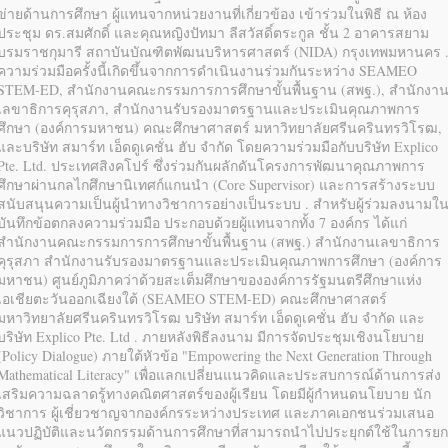
ข่ายด้านการศึกษา ผู้แทนจากหน่วยงานที่เกี่ยวข้อง เข้าร่วมในพิธี ณ ห้อง
ประชุม ดร.สมศักดิ์ และคุณหญิงปัทมา ลีสวัสดิ์ตระกูล ชั้น 2 อาคารสยาม
บรมราชกุมารี สถาบันบัณฑิตพัฒนบริหารศาสตร์ (NIDA) กรุงเทพมหานคร 
ความร่วมมือครั้งนี้เกิดขึ้นจากการดำเนินงานร่วมกันระหว่าง SEAMEO
STEM-ED, สำนักงานคณะกรรมการการศึกษาขั้นพื้นฐาน (สพฐ.), สำนักงา
เลขาธิการคุรุสภา, สำนักงานรับรองมาตรฐานและประเมินคุณภาพการ
ศึกษา (องค์การมหาชน) คณะศึกษาศาสตร์ มหาวิทยาลัยศรีนครินทรวิโรฒ,
และบริษัท สมาร์ท เอ็ดดูเคชั่น ฮับ จำกัด โดยความร่วมมือกับบริษัท Explico
Pte. Ltd. ประเทศสิงคโปร์ ซึ่งร่วมกันผลักดันโครงการพัฒนาคุณภาพการ
ศึกษาผ่านกลไกศึกษานิเทศก์แกนนำ (Core Supervisor) และการสร้างระบบ
สนับสนุนความเป็นผู้นำทางวิชาการอย่างเป็นระบบ . สำหรับผู้ร่วมลงนามใ
บันทึกข้อตกลงความร่วมมือ ประกอบด้วยผู้แทนจากทั้ง 7 องค์กร ได้แก่
สำนักงานคณะกรรมการการศึกษาขั้นพื้นฐาน (สพฐ.) สำนักงานเลขาธิการ
คุรุสภา สำนักงานรับรองมาตรฐานและประเมินคุณภาพการศึกษา (องค์การ
มหาชน) ศูนย์ภูมิภาคว่าด้วยสะเต็มศึกษาขององค์การรัฐมนตรีศึกษาแห่ง
เอเชียตะวันออกเฉียงใต้ (SEAMEO STEM-ED) คณะศึกษาศาสตร์
มหาวิทยาลัยศรีนครินทรวิโรฒ บริษัท สมาร์ท เอ็ดดูเคชั่น ฮับ จำกัด และ
บริษัท Explico Pte. Ltd . ภายหลังพิธีลงนาม มีการจัดประชุมเชิงนโยบาย
(Policy Dialogue) ภายใต้หัวข้อ "Empowering the Next Generation Through
Mathematical Literacy" เพื่อแลกเปลี่ยนแนวคิดและประสบการณ์ด้านการส่ง
เสริมความฉลาดรู้ทางคณิตศาสตร์ของผู้เรียน โดยมีผู้กำหนดนโยบาย นัก
วิชาการ ผู้เชี่ยวชาญจากองค์กรระหว่างประเทศ และภาคเอกชนร่วมเสนอ
แนวปฏิบัติและนวัตกรรมด้านการศึกษาที่สามารถนำไปประยุกต์ใช้ในการยก