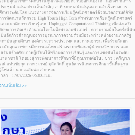
ระดับคุณภาพการศึกษาในภูมิภาคเอเชียตะวันออกเฉียงใต้ . นอกจากนี้การ
ประชุมนำเสนอประเด็นสำคัญ อาทิ ระบบสนับสนุนความสำเร็จทางการ
ศึกษาระดับโลก แนวทางการจัดการเรียนรู้คณิตศาสตร์ด้วยนวัตกรรมดิจิทัล
การพัฒนานวัตกรรม High Touch High Tech สำหรับการเรียนรู้คณิตศาสตร์
และแนวคิดการเรียนรู้แบบ Unplugged Computational Thinking เพื่อส่งเสริม
ทักษะการคิดเชิงคำนวณโดยไม่พึ่งพาคอมพิวเตอร์ . ความร่วมมือในครั้งนี้นับ
เป็นอีกก้าวสำคัญของการบูรณาการความร่วมมือระหว่างหน่วยงานภาครัฐ
สถาบันอุดมศึกษา องค์กรระหว่างประเทศ และภาคเอกชน เพื่อร่วมกันยก
ระดับคุณภาพการศึกษาของไทย สร้างระบบพัฒนาผู้นำทางวิชาการ และ
เสริมสร้างศักยภาพผู้เรียนให้พร้อมต่อการเรียนรู้และการแข่งขันในระดับ
นานาชาติ โดยมุ่งสู่การพัฒนาการศึกษาที่มีคุณภาพต่อไป . ข่าว : ตรีญาภ
รณ์ แท่นชัยกุล ภาพ : เวทย์ มุสิสวัสดิ์ ศูนย์สารนิเทศการศึกษาขั้นพื้นฐาน
ผู้โพสต์ : นายเฉลิมพล สายหอม
เวลา : 17/07/2026-06:03:52น.
อ่านเพิ่มเติม >>