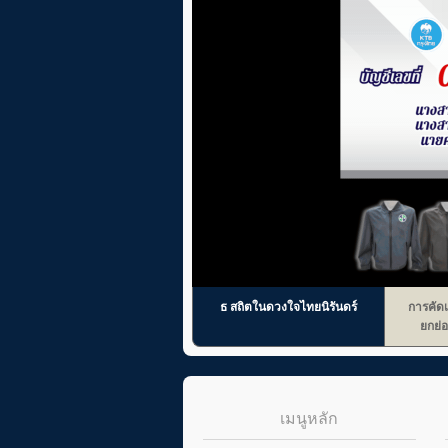
ธ สถิตในดวงใจไทยนิรันดร์
การคัดเ
ยกย่อ
เมนูหลัก